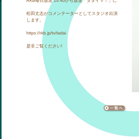
RKB毎日放送 15:40から放送「タダイマ！」に
松田丈志がコメンテーターとしてスタジオ出演
します。
https://rkb.jp/tv/tadai
是非ご覧ください!