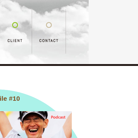
e #10