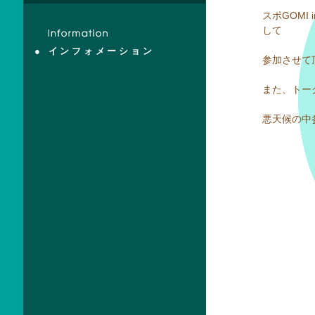
スポGOMI 
して
● インフォメーション
参加させて
また、トー
悪天候の中