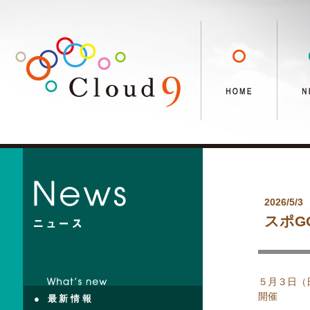
2026/5/3
スポGO
５月３日（日
開催
● 最新情報